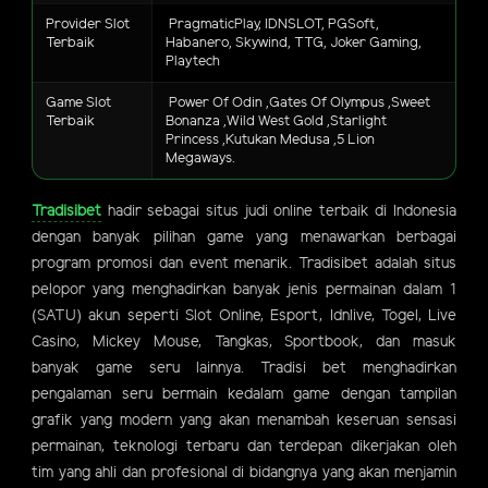
Provider Slot
PragmaticPlay, IDNSLOT, PGSoft,
Terbaik
Habanero, Skywind, TTG, Joker Gaming,
Playtech
Game Slot
Power Of Odin ,Gates Of Olympus ,Sweet
Terbaik
Bonanza ,Wild West Gold ,Starlight
Princess ,Kutukan Medusa ,5 Lion
Megaways.
Tradisibet
hadir sebagai situs judi online terbaik di Indonesia
dengan banyak pilihan game yang menawarkan berbagai
program promosi dan event menarik. Tradisibet adalah situs
pelopor yang menghadirkan banyak jenis permainan dalam 1
(SATU) akun seperti Slot Online, Esport, Idnlive, Togel, Live
Casino, Mickey Mouse, Tangkas, Sportbook, dan masuk
banyak game seru lainnya. Tradisi bet menghadirkan
pengalaman seru bermain kedalam game dengan tampilan
grafik yang modern yang akan menambah keseruan sensasi
permainan, teknologi terbaru dan terdepan dikerjakan oleh
tim yang ahli dan profesional di bidangnya yang akan menjamin