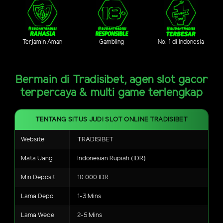
Terjamin Aman
Gambling
No. 1 di Indonesia
Bermain di Tradisibet, agen slot gacor
terpercaya & multi game terlengkap
TENTANG SITUS JUDI SLOT ONLINE TRADISIBET
Website
TRADISIBET
Mata Uang
Indonesian Rupiah (IDR)
Min Deposit
10.000 IDR
Lama Depo
1-3 Mins
Lama Wede
2-5 Mins