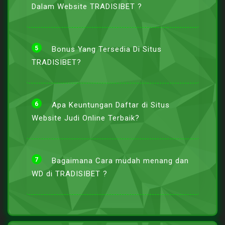
Dalam Website TRADISIBET ?
5
Bonus Yang Tersedia Di Situs
TRADISIBET?
6
Apa Keuntungan Daftar di Situs
Website Judi Online Terbaik?
7
Bagaimana Cara mudah menang dan
WD di TRADISIBET ?