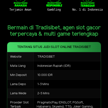
Terjamin Aman
Gambling
No. 1 di Indonesia
Bermain di Tradisibet, agen slot gacor
terpercaya & multi game terlengkap
TENTANG SITUS JUDI SLOT ONLINE TRADISIBET
Website
TRADISIBET
Mata Uang
Indonesian Rupiah (IDR)
Min Deposit
10.000 IDR
Lama Depo
1-3 Mins
Lama Wede
2-5 Mins
Provider Slot
PragmaticPlay, IDNSLOT, PGSoft,
Terbaik
Habanero, Skywind, TTG, Joker Gaming,