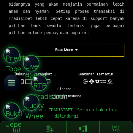
bidangnya yang akan menjamin permainan lebih
aman dan nyaman. Setiap proses transaksi di
Tradisibet lebih cepat karena di support banyak
pilihan bank swasta terbaik juga berbagai
pilihan metode pembayaran populer.
Read More
Dukungan Perangkat :
Keamanan Terjamin :
Lisensi :
Copyright © - TRADISIBET. Seluruh hak cipta
dilindungi