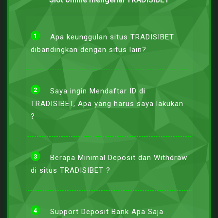
1
Apa keunggulan situs TRADISIBET
dibandingkan dengan situs lain?
2
Saya ingin Mendaftar ID di
TRADISIBET, Apa yang harus saya lakukan
?
3
Berapa Minimal Deposit dan Withdraw
di situs TRADISIBET ?
4
Support Deposit Bank Apa Saja