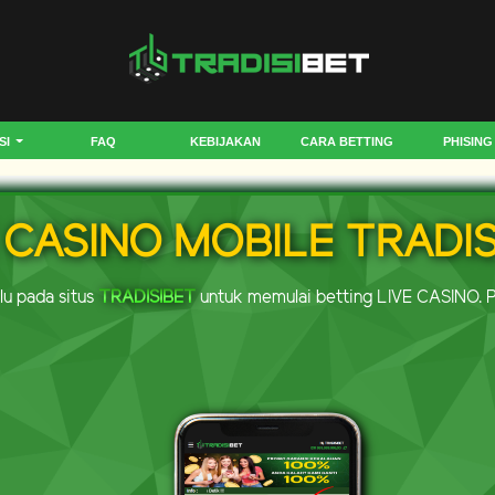
SI
FAQ
KEBIJAKAN
CARA BETTING
PHISING
 CASINO MOBILE TRADI
lu pada situs
TRADISIBET
untuk memulai betting LIVE CASINO. P