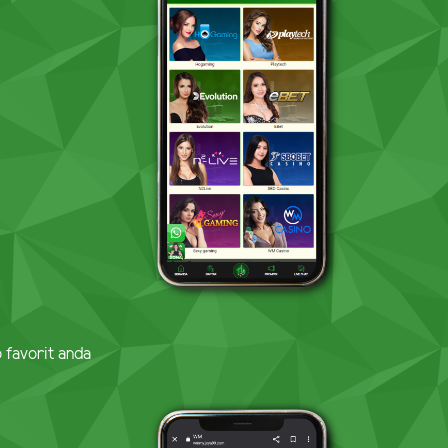
o favorit anda