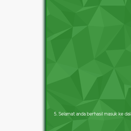
Selamat anda berhasil masuk ke d