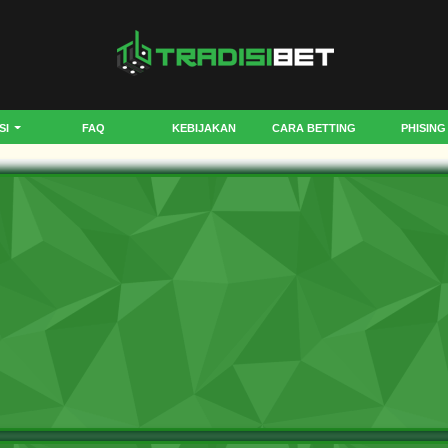
SI
FAQ
KEBIJAKAN
CARA BETTING
PHISING
K ALTERNATIF TRADIS
if untuk anda. Apa itu Link alternatif? Link alternatif adalah li
utama
TRADISIBET
tidak bisa di buka dikarenakan problem block dar
ma tidak dapat dibuka kembali dan anda tidak dapat membuka dan berm
TRADISIBET
dengan link yang kami sediakan.
dipercaya dan dipastikan RESMI milik
TRADISIBET
, maka dari itu li