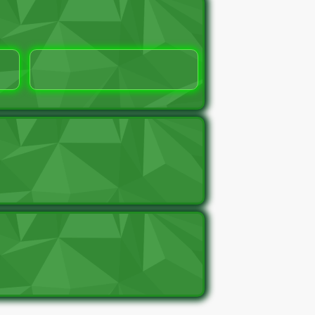
Link Tradisibet 4
ami tidak bertanggung jawab atas tindakan
ET
adalah yang tertera di atas. Terima kasih