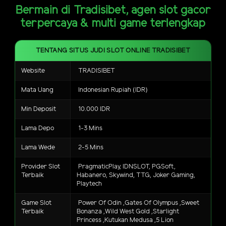
Bermain di Tradisibet, agen slot gacor
terpercaya & multi game terlengkap
TENTANG SITUS JUDI SLOT ONLINE TRADISIBET
Website
TRADISIBET
Mata Uang
Indonesian Rupiah (IDR)
Min Deposit
10.000 IDR
Lama Depo
1-3 Mins
Lama Wede
2-5 Mins
Provider Slot
PragmaticPlay, IDNSLOT, PGSoft,
Terbaik
Habanero, Skywind, TTG, Joker Gaming,
Playtech
Game Slot
Power Of Odin ,Gates Of Olympus ,Sweet
Terbaik
Bonanza ,Wild West Gold ,Starlight
Princess ,Kutukan Medusa ,5 Lion