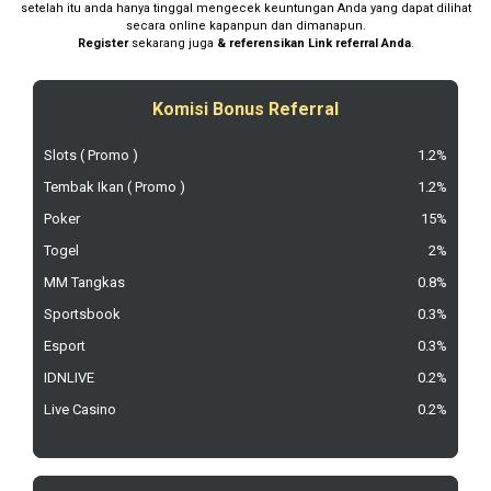
setelah itu anda hanya tinggal mengecek keuntungan Anda yang dapat dilihat
secara online kapanpun dan dimanapun.
Register
sekarang juga
& referensikan Link referral Anda
.
Komisi Bonus Referral
Slots ( Promo )
1.2%
Tembak Ikan ( Promo )
1.2%
Poker
15%
Togel
2%
MM Tangkas
0.8%
Sportsbook
0.3%
Esport
0.3%
IDNLIVE
0.2%
Live Casino
0.2%